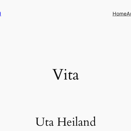
d
Home
A
Vita
Uta Heiland